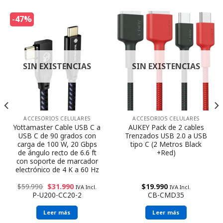
-47%
SIN EXISTENCIAS
SIN EXISTENCIAS
ACCESORIOS CELULARES
ACCESORIOS CELULARES
Yottamaster Cable USB C a
AUKEY Pack de 2 cables
USB C de 90 grados con
Trenzados USB 2.0 a USB
carga de 100 W, 20 Gbps
tipo C (2 Metros Black
de ángulo recto de 6.6 ft
+Red)
con soporte de marcador
electrónico de 4 K a 60 Hz
$
59.990
$
31.990
$
19.990
IVA Incl.
IVA Incl.
P-U200-CC20-2
CB-CMD35
Leer más
Leer más