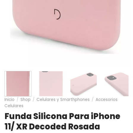
Inicio
/
Shop
/
Celulares y Smarthphones
/
Accesorios
Celulares
Funda Silicona Para iPhone
11/ XR Decoded Rosada