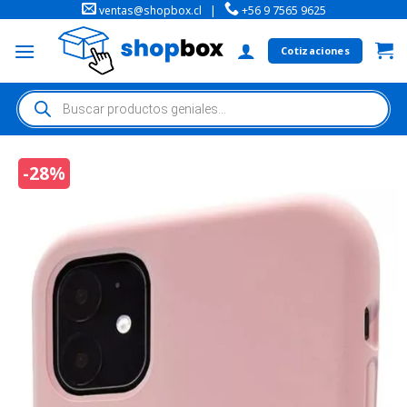
ventas@shopbox.cl
|
+56 9 7565 9625
Cotizaciones
-28%