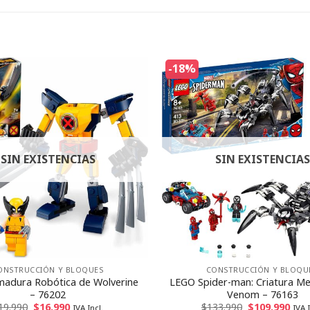
-18%
SIN EXISTENCIAS
SIN EXISTENCIAS
ONSTRUCCIÓN Y BLOQUES
CONSTRUCCIÓN Y BLOQU
adura Robótica de Wolverine
LEGO Spider-man: Criatura Me
– 76202
Venom – 76163
19.990
$
16.990
$
133.990
$
109.990
IVA Incl.
IVA I