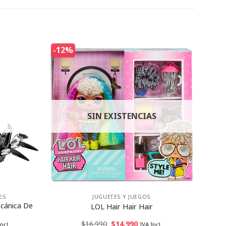
-12%
SIN EXISTENCIAS
ES
JUGUETES Y JUEGOS
cánica De
LOL Hair Hair Hair
$
16.990
$
14.990
ncl.
IVA Incl.