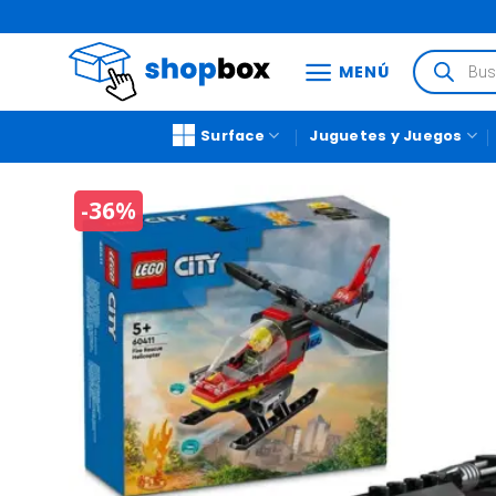
MENÚ
Surface
Juguetes y Juegos
-36%