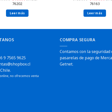
76202
76163
Leer más
Leer más
TANOS
COMPRA SEGURA
Contamos con la seguridad 
6 9 7565 9625
pasarelas de pago de Merca
ntas@shopbox.cl
Getnet.
Envío rápido
Chile.
pido
 online, no ofrecemos venta