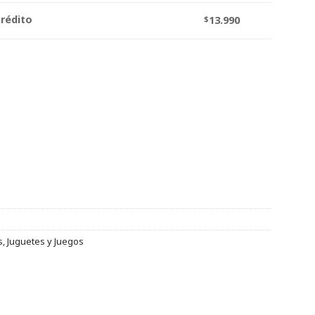
crédito
$
13.990
s
,
Juguetes y Juegos