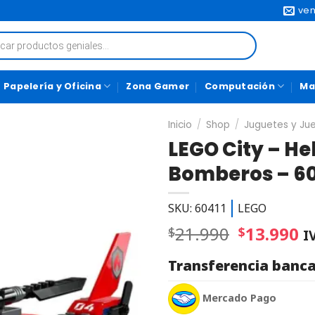
ven
Papelería y Oficina
Zona Gamer
Computación
Ma
Inicio
/
Shop
/
Juguetes y Ju
LEGO City – He
Bomberos – 60
SKU: 60411
LEGO
21.990
13.990
$
$
I
Transferencia banca
Mercado Pago