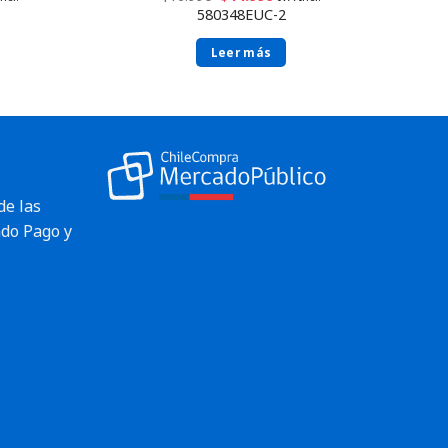
580348EUC-2
Leer más
de las
do Pago y