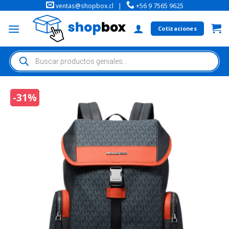
ventas@shopbox.cl
|
+56 9 7565 9625
Cotizaciones
-31%