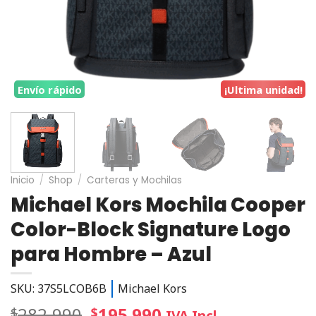
Envío rápido
¡Ultima unidad!
Inicio
/
Shop
/
Carteras y Mochilas
Michael Kors Mochila Cooper
Color-Block Signature Logo
para Hombre – Azul
SKU: 37S5LCOB6B
Michael Kors
282.990
195.990
$
$
IVA Incl.