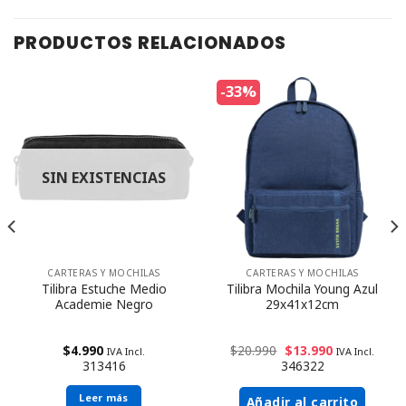
PRODUCTOS RELACIONADOS
-33%
SIN EXISTENCIAS
CARTERAS Y MOCHILAS
CARTERAS Y MOCHILAS
Tilibra Estuche Medio
Tilibra Mochila Young Azul
Academie Negro
29x41x12cm
$
4.990
$
20.990
$
13.990
IVA Incl.
IVA Incl.
313416
346322
Leer más
Añadir al carrito