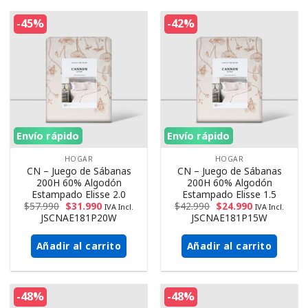
-45%
-42%
Envío rápido
Envío rápido
HOGAR
HOGAR
CN – Juego de Sábanas
CN – Juego de Sábanas
200H 60% Algodón
200H 60% Algodón
Estampado Elisse 2.0
Estampado Elisse 1.5
$
57.990
$
31.990
$
42.990
$
24.990
IVA Incl.
IVA Incl.
JSCNAE181P20W
JSCNAE181P15W
Añadir al carrito
Añadir al carrito
-48%
-48%