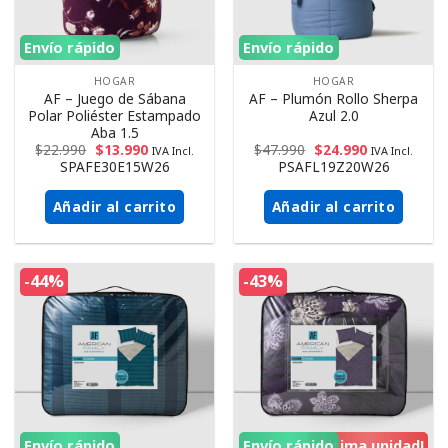
Envío rápido
Envío rápido
HOGAR
HOGAR
AF – Juego de Sábana
AF – Plumón Rollo Sherpa
Polar Poliéster Estampado
Azul 2.0
Aba 1.5
$
22.990
$
13.990
$
47.990
$
24.990
IVA Incl.
IVA Incl.
SPAFE30E15W26
PSAFL19Z20W26
Añadir al carrito
Añadir al carrito
-44%
-43%
Envío rápido
Envío rápido
¡Ultima unidad!