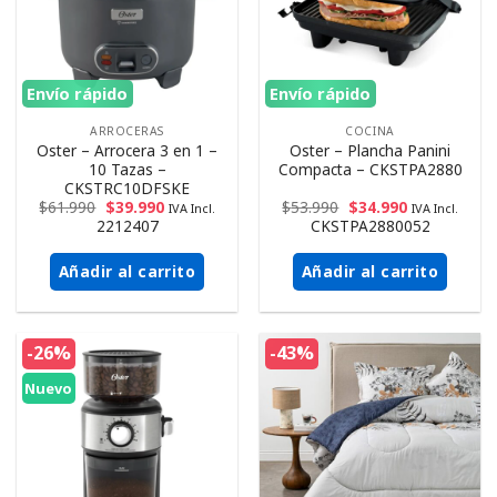
Envío rápido
Envío rápido
ARROCERAS
COCINA
Oster – Arrocera 3 en 1 –
Oster – Plancha Panini
10 Tazas –
Compacta – CKSTPA2880
CKSTRC10DFSKE
$
61.990
$
39.990
$
53.990
$
34.990
IVA Incl.
IVA Incl.
2212407
CKSTPA2880052
Añadir al carrito
Añadir al carrito
-26%
-43%
Nuevo