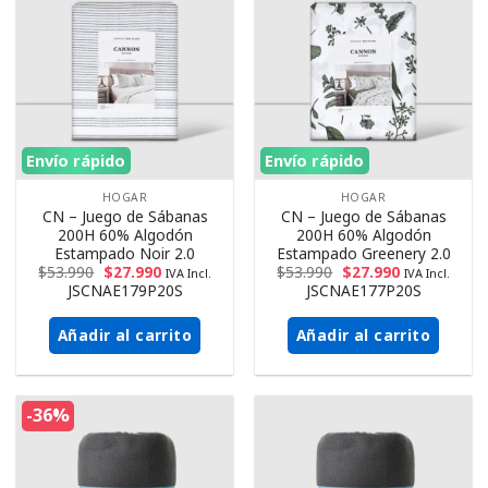
Envío rápido
Envío rápido
HOGAR
HOGAR
CN – Juego de Sábanas
CN – Juego de Sábanas
200H 60% Algodón
200H 60% Algodón
Estampado Noir 2.0
Estampado Greenery 2.0
$
53.990
$
27.990
$
53.990
$
27.990
IVA Incl.
IVA Incl.
JSCNAE179P20S
JSCNAE177P20S
Añadir al carrito
Añadir al carrito
-36%