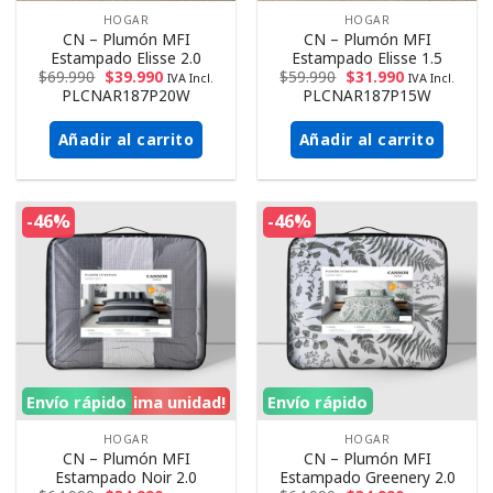
HOGAR
HOGAR
CN – Plumón MFI
CN – Plumón MFI
Estampado Elisse 2.0
Estampado Elisse 1.5
$
69.990
$
39.990
$
59.990
$
31.990
IVA Incl.
IVA Incl.
PLCNAR187P20W
PLCNAR187P15W
Añadir al carrito
Añadir al carrito
-46%
-46%
Envío rápido
¡Ultima unidad!
Envío rápido
HOGAR
HOGAR
CN – Plumón MFI
CN – Plumón MFI
Estampado Noir 2.0
Estampado Greenery 2.0