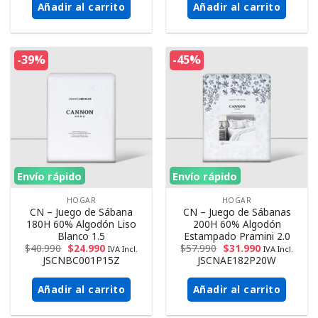
Añadir al carrito
Añadir al carrito
-39%
-45%
Envío rápido
Envío rápido
HOGAR
HOGAR
CN – Juego de Sábana
CN – Juego de Sábanas
180H 60% Algodón Liso
200H 60% Algodón
Blanco 1.5
Estampado Pramini 2.0
$
40.990
$
24.990
$
57.990
$
31.990
IVA Incl.
IVA Incl.
JSCNBC001P15Z
JSCNAE182P20W
Añadir al carrito
Añadir al carrito