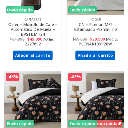
Envío rápido
Envío rápido
CAFETERAS
HOGAR
Oster – Molinillo de Café –
CN – Plumón MFI
Automático De Muela –
Estampado Pramini 2.0
BVSTBMH24
$
61.990
$
45.990
$
69.990
$
39.990
IVA Incl.
IVA Incl.
2227692
PLCNAR189P20W
Añadir al carrito
Añadir al carrito
-43%
-47%
Envío rápido
Envío rápido
¡Ultima unidad!