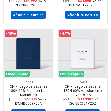
$
64.990
$
34.990
$
64.990
$
34.990
IVA Incl.
IVA Incl.
PLCNAR179P20S
PLCNAR177P20S
Añadir al carrito
Añadir al carrito
-48%
-47%
Envío rápido
Envío rápido
HOGAR
HOGAR
CN – Juego de Sábanas
CN – Juego de Sábana
180H 60% Algodón Liso
180H 60% Algodón Liso
Marino 2.0
Blanco 2.5
$
53.990
$
27.990
$
63.990
$
33.990
IVA Incl.
IVA Incl.
JSCNBC009P20A
JSCNBC001P25Z