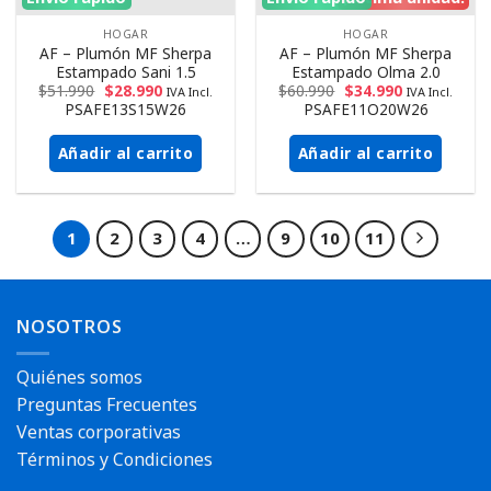
HOGAR
HOGAR
AF – Plumón MF Sherpa
AF – Plumón MF Sherpa
Estampado Sani 1.5
Estampado Olma 2.0
$
51.990
$
28.990
$
60.990
$
34.990
IVA Incl.
IVA Incl.
PSAFE13S15W26
PSAFE11O20W26
Añadir al carrito
Añadir al carrito
1
2
3
4
…
9
10
11
NOSOTROS
Quiénes somos
Preguntas Frecuentes
Ventas corporativas
Términos y Condiciones