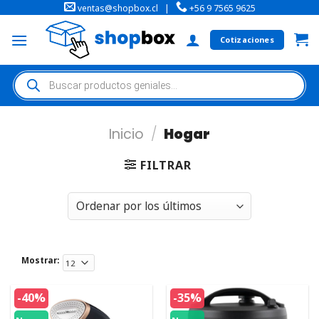
ventas@shopbox.cl
|
+56 9 7565 9625
Cotizaciones
Inicio
/
Hogar
FILTRAR
Mostrar:
-40%
-35%