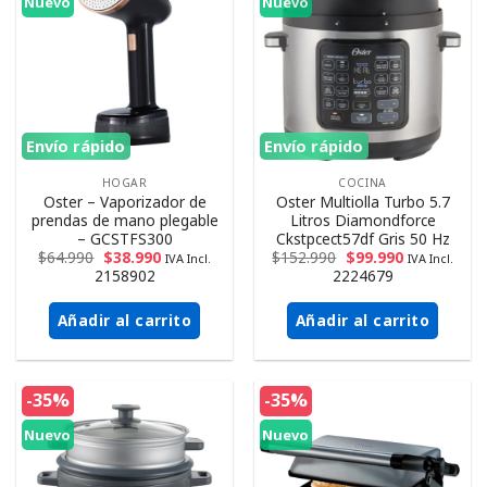
Nuevo
Nuevo
Envío rápido
Envío rápido
HOGAR
COCINA
Oster – Vaporizador de
Oster Multiolla Turbo 5.7
prendas de mano plegable
Litros Diamondforce
– GCSTFS300
Ckstpcect57df Gris 50 Hz
$
64.990
$
38.990
$
152.990
$
99.990
IVA Incl.
IVA Incl.
2158902
2224679
Añadir al carrito
Añadir al carrito
-35%
-35%
Nuevo
Nuevo